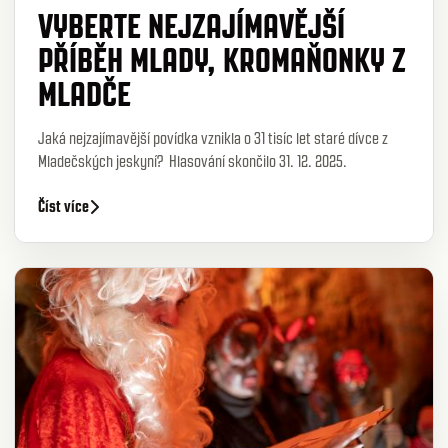
VYBERTE NEJZAJÍMAVĚJŠÍ
PŘÍBĚH MLADY, KROMAŇONKY Z
MLADČE
Jaká nejzajímavější povídka vznikla o 31 tisíc let staré dívce z
Mladečských jeskyní? Hlasování skončilo 31. 12. 2025.
Číst více