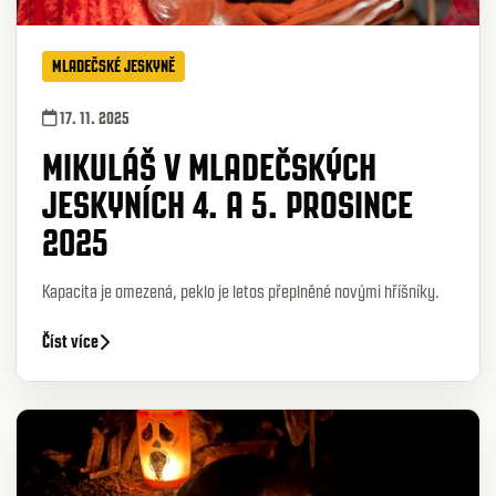
MLADEČSKÉ JESKYNĚ
17. 11. 2025
MIKULÁŠ V MLADEČSKÝCH
JESKYNÍCH 4. A 5. PROSINCE
2025
Kapacita je omezená, peklo je letos přeplněné novými hříšníky.
Číst více