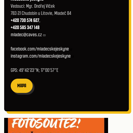
Vedoucí: Mgr. Ondřej Vlček
783 21 Chudobín u Litovle, Mladeč 84
+420 730 574 627
,
+420 585 347 148
mladec@caves.cz
facebook.com/mladecskejeskyne
instagram.com/mladecskejeskyne
GPS: 49°42′23″N; 17°00′57″E
MAPA