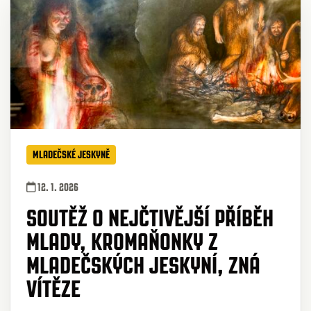
MLADEČSKÉ JESKYNĚ
12. 1. 2026
SOUTĚŽ O NEJČTIVĚJŠÍ PŘÍBĚH
MLADY, KROMAŇONKY Z
MLADEČSKÝCH JESKYNÍ, ZNÁ
VÍTĚZE