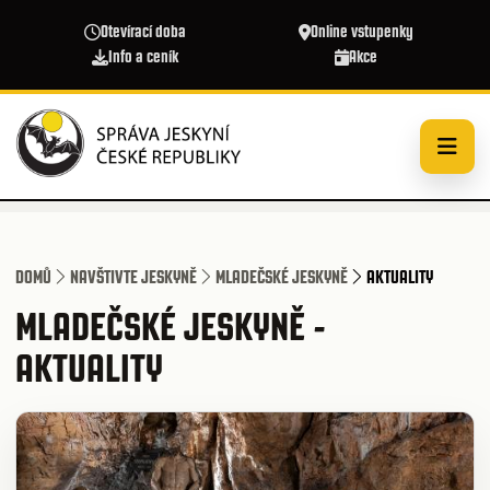
Přejít k hlavnímu obsahu
Otevírací doba
Online vstupenky
Info a ceník
Akce
DOMŮ
NAVŠTIVTE JESKYNĚ
MLADEČSKÉ JESKYNĚ
AKTUALITY
MLADEČSKÉ JESKYNĚ -
AKTUALITY