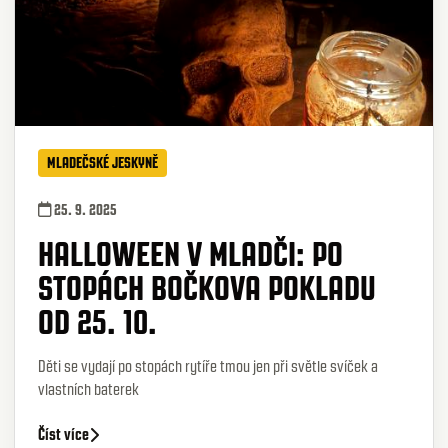
MLADEČSKÉ JESKYNĚ
25. 9. 2025
HALLOWEEN V MLADČI: PO
STOPÁCH BOČKOVA POKLADU
OD 25. 10.
Děti se vydají po stopách rytíře tmou jen při světle svíček a
vlastních baterek
Číst více