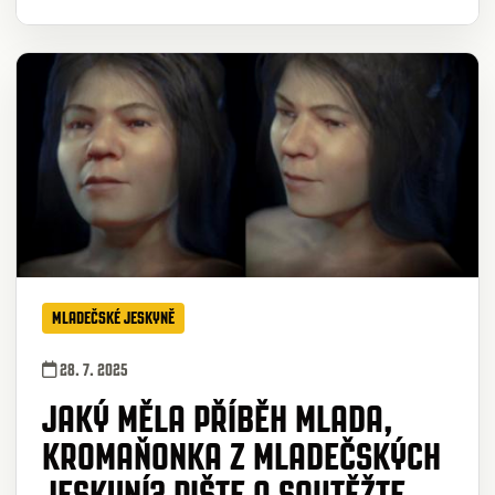
MLADEČSKÉ JESKYNĚ
28. 7. 2025
JAKÝ MĚLA PŘÍBĚH MLADA,
KROMAŇONKA Z MLADEČSKÝCH
JESKYNÍ? PIŠTE A SOUTĚŽTE