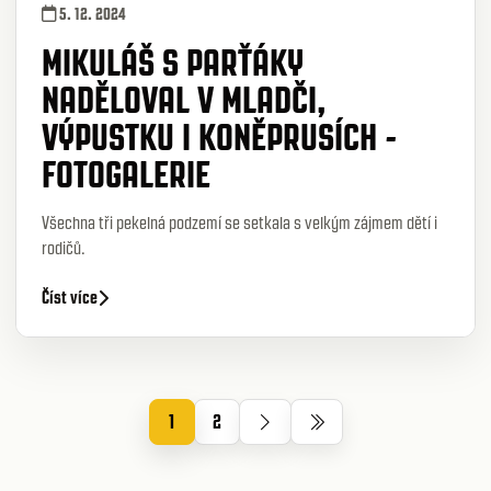
5. 12. 2024
MIKULÁŠ S PARŤÁKY
NADĚLOVAL V MLADČI,
VÝPUSTKU I KONĚPRUSÍCH -
FOTOGALERIE
Všechna tři pekelná podzemí se setkala s velkým zájmem dětí i
rodičů.
Číst více
1
2