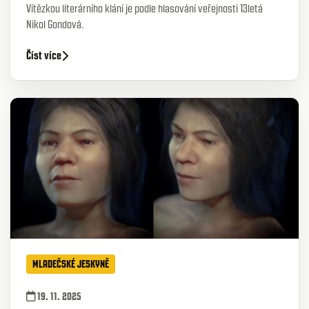
Vítězkou literárního klání je podle hlasování veřejnosti 13letá
Nikol Gondová.
Číst více
MLADEČSKÉ JESKYNĚ
19. 11. 2025