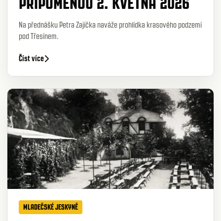
PŘIPOMENOU 2. KVĚTNA 2026
Na přednášku Petra Zajíčka naváže prohlídka krasového podzemí
pod Třesínem.
Číst více
MLADEČSKÉ JESKYNĚ