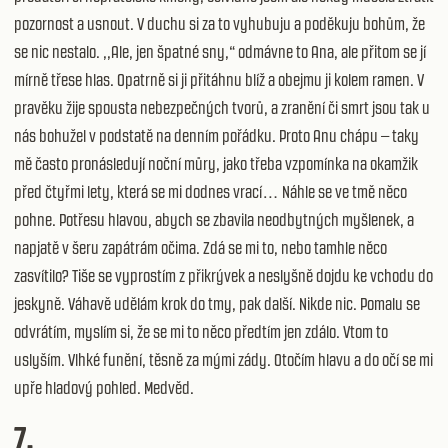
pozornost a usnout. V duchu si za to vyhubuju a poděkuju bohům, že
se nic nestalo. ,,Ale, jen špatné sny,“ odmávne to Ana, ale přitom se jí
mírně třese hlas. Opatrně si ji přitáhnu blíž a obejmu ji kolem ramen. V
pravěku žije spousta nebezpečných tvorů, a zranění či smrt jsou tak u
nás bohužel v podstatě na denním pořádku. Proto Anu chápu – taky
mě často pronásledují noční můry, jako třeba vzpomínka na okamžik
před čtyřmi lety, která se mi dodnes vrací… Náhle se ve tmě něco
pohne. Potřesu hlavou, abych se zbavila neodbytných myšlenek, a
napjatě v šeru zapátrám očima. Zdá se mi to, nebo tamhle něco
zasvítilo? Tiše se vyprostím z přikrývek a neslyšně dojdu ke vchodu do
jeskyně. Váhavě udělám krok do tmy, pak další. Nikde nic. Pomalu se
odvrátím, myslím si, že se mi to něco předtím jen zdálo. Vtom to
uslyším. Vlhké funění, těsně za mými zády. Otočím hlavu a do očí se mi
upře hladový pohled. Medvěd.
7.