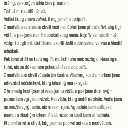
šrámy, ze kterých tekla krev proudem.
Teď už mi neublíží. Snad.
Velitel tlupy znovu zařval. A my jsme ho podpořili.
Z medvěda se stala za chvíli hostina. K ohni jsme přidali dříví, aby byl
větší, a pak jsme na něm opékali kusy masa. Nejdřív se najedli muži,
vždyť to byli oni, kteří šelmu skolili! Jedli s obrovskou vervou a hlasitě
mlaskali.
Pak jsme přišli na řadu my. Po mužích toho moc nezbylo. Maso bylo
tuhé, ale po důkladném pokousání se dalo pozřít.
Z medvěda za chvíli zůstala jen kostra. Všechny kosti s morkem jsme
odevzdali náčelníkovi, který lahodný morek vysál.
Z hromady kostí jsem si vzala jednu větší, a pak jsem do ní svým
pazourkem vyryla obrázek. Medvěda, který seděl na skále. Vedle jsem
se snažila vyrýt sebe, ale ruka mi ujela. Vypadala jsem spíš jako
mamut s dlouhým krkem. Ale obrázek na kosti jsem si nechala.
Připomíná mi tu chvíli, kdy jsem se poprvé setkala s medvědem.