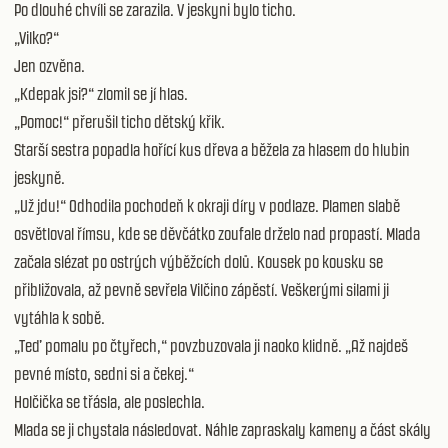
Po dlouhé chvíli se zarazila. V jeskyni bylo ticho.
„Vilko?“
Jen ozvěna.
„Kdepak jsi?“ zlomil se jí hlas.
„Pomoc!“ přerušil ticho dětský křik.
Starší sestra popadla hořící kus dřeva a běžela za hlasem do hlubin
jeskyně.
„Už jdu!“ Odhodila pochodeň k okraji díry v podlaze. Plamen slabě
osvětloval římsu, kde se děvčátko zoufale drželo nad propastí. Mlada
začala slézat po ostrých výběžcích dolů. Kousek po kousku se
přibližovala, až pevně sevřela Vilčino zápěstí. Veškerými silami ji
vytáhla k sobě.
„Teď pomalu po čtyřech,“ povzbuzovala ji naoko klidně. „Až najdeš
pevné místo, sedni si a čekej.“
Holčička se třásla, ale poslechla.
Mlada se ji chystala následovat. Náhle zapraskaly kameny a část skály