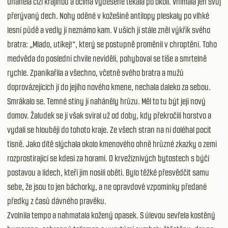
Uháněla cizí krajinou a očima vyděšeně těkala po okolí. Vnímala jen svůj
přerývaný dech. Nohy oděné v kožešině antilopy pleskaly po vlhké
lesní půdě a vedly jí neznámo kam. V uších jí stále zněl výkřik svého
bratra: „Mlado, utíkej!“, který se postupně proměnil v chroptění. Toho
medvěda do poslední chvíle neviděli, pohyboval se tiše a smrtelně
rychle. Zpanikařila a všechno, včetně svého bratra a mužů
doprovázejících jí do jejího nového kmene, nechala daleko za sebou.
Smrákalo se. Temné stíny jí naháněly hrůzu. Měl to tu být její nový
domov. Žaludek se jí však svíral už od doby, kdy překročili horstvo a
vydali se hlouběji do tohoto kraje. Ze všech stran na ní doléhal pocit
tísně. Jako dítě slýchala okolo kmenového ohně hrůzné zkazky o zemi
rozprostírající se kdesi za horami. O krvežíznivých bytostech s býčí
postavou a lidech, kteří jim nosili oběti. Bylo těžké přesvědčit samu
sebe, že jsou to jen báchorky, a ne opravdové vzpomínky předané
předky z časů dávného pravěku.
Zvolnila tempo a nahmatala kožený opasek. S úlevou sevřela kostěný