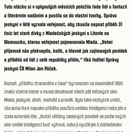
Tuto otázku si v uplynulých měsících položila řada lidí s fantazií
a literárním nadáním a pustila se do vlastní tvorby. Správa
jeskyní v létě vyzvala veřejnost, aby zkusila sepsat příběh 31
tisíc let staré dívky z Mladečských jeskyní u Litovle na
Olomoucku, kterou veřejnost pojmenovala Mlada. „Velmi
příjemně nás překvapilo, kolik, a hlavně jak zajímavých povídek
a příběhů od lidí z celé republiky přišlo,“ říká ředitel Správy
jeskyní ČR Milan Jan Půček.
Rozsah „příběhu ztraceného v čase“ byl omezen na maximálně 1800
znaků včetně mezer a musel obsahovat všech pět klíčových slov:
Mlada, jeskyně, oheň, medvěd a pravěk. Bylo také nezbytné uvést,
zda autor/ka k napsání příběhu použil/a umělou inteligenci nebo jde o
zcela autorské dílo. „Autoři většiny zaslaných povídek se podle svých
slov umělé inteligenci buď vyhnuli, nebo ji využili jen k dohledávání