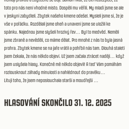
toto pro nás není vhodné místo. Dospělí mu věřili. My mladí jsme se ale
v jeskyni zabydleli. Zbytek našeho kmene odešel. Mysleli jsme si, že je
vše v pořádku. Rozdělali jsme oheň a unaveni jsme se uložili ke
spánku. Najednou jsme slyšeli hrozivý řev… Byl to medvěd. Neměli
jsme zbraně a nevěděli, co máme dělat. Pro mnohé z nás to byla jasná
prohra. Zbytek kmene se na jaře vrátil a pohřbil nás tam. Dlouhá staletí
jsem čekala, že nás někdo objeví. Už jsem začala ztrácet naději… když
jsem uslyšela hlasy. Konečně mě někdo objevil! A teď Vám pomáhám
rozlousknout záhady minulosti a nahlédnout do pravěku…
Lituji toho, že jsem neposlouchala starší a moudřejší …
HLASOVÁNÍ SKONČILO 31. 12. 2025