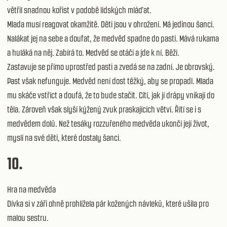
větřil snadnou kořist v podobě lidských mláďat.
Mlada musí reagovat okamžitě. Děti jsou v ohrožení. Má jedinou šanci.
Nalákat jej na sebe a doufat, že medvěd spadne do pasti. Mává rukama
a huláká na něj. Zabírá to. Medvěd se otáčí a jde k ní. Běží.
Zastavuje se přímo uprostřed pasti a zvedá se na zadní. Je obrovský.
Past však nefunguje. Medvěd není dost těžký, aby se propadl. Mlada
mu skáče vstříct a doufá, že to bude stačit. Cítí, jak jí drápy vnikají do
těla. Zároveň však slyší kýžený zvuk praskajících větví. Řítí se i s
medvědem dolů. Než tesáky rozzuřeného medvěda ukončí její život,
myslí na své děti, které dostaly šanci.
10.
Hra na medvěda
Dívka si v záři ohně prohlížela pár kožených návleků, které ušila pro
malou sestru.