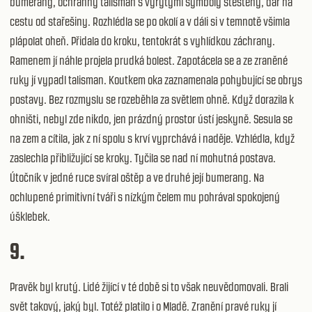
bumerang, ochranný talisman s vyrytými symboly štěstěny, dar na
cestu od stařešiny. Rozhlédla se po okolí a v dáli si v temnotě všimla
plápolat oheň. Přidala do kroku, tentokrát s vyhlídkou záchrany.
Ramenem jí náhle projela prudká bolest. Zapotácela se a ze zraněné
ruky jí vypadl talisman. Koutkem oka zaznamenala pohybující se obrys
postavy. Bez rozmyslu se rozeběhla za světlem ohně. Když dorazila k
ohništi, nebyl zde nikdo, jen prázdný prostor ústí jeskyně. Sesula se
na zem a cítila, jak z ní spolu s krví vyprchává i naděje. Vzhlédla, když
zaslechla přibližující se kroky. Tyčila se nad ní mohutná postava.
Útočník v jedné ruce svíral oštěp a ve druhé její bumerang. Na
ochlupené primitivní tváři s nízkým čelem mu pohrával spokojený
úšklebek.
9.
Pravěk byl krutý. Lidé žijící v té době si to však neuvědomovali. Brali
svět takový, jaký byl. Totéž platilo i o Mladě. Zranění pravé ruky jí