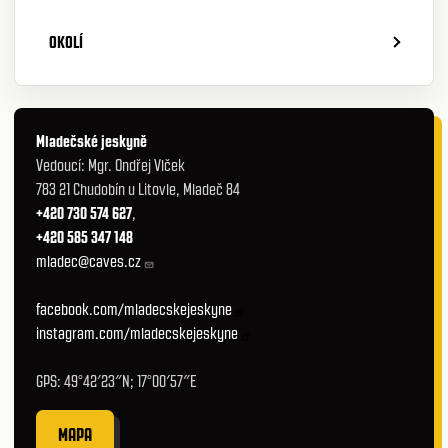
OKOLÍ
Mladečské jeskyně
Vedoucí: Mgr. Ondřej Vlček
783 21 Chudobín u Litovle, Mladeč 84
+420 730 574 627
,
+420 585 347 148
mladec@caves.cz
facebook.com/mladecskejeskyne
instagram.com/mladecskejeskyne
GPS: 49°42′23″N; 17°00′57″E
MAPA