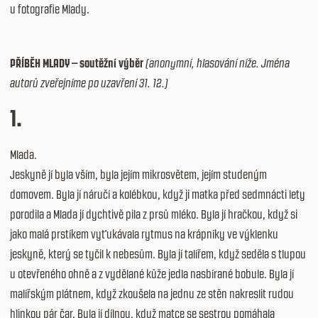
u fotografie Mlady.
PŘÍBĚH MLADY – soutěžní výběr
(anonymní, hlasování níže. Jména
autorů zveřejníme po uzavření 31. 12.)
1.
Mlada.
Jeskyně jí byla vším, byla jejím mikrosvětem, jejím studeným
domovem. Byla jí náručí a kolébkou, když ji matka před sedmnácti lety
porodila a Mlada jí dychtivě pila z prsů mléko. Byla jí hračkou, když si
jako malá prstíkem vyťukávala rytmus na krápníky ve výklenku
jeskyně, který se tyčil k nebesům. Byla jí talířem, když seděla s tlupou
u otevřeného ohně a z vydělané kůže jedla nasbírané bobule. Byla jí
malířským plátnem, když zkoušela na jednu ze stěn nakreslit rudou
hlinkou pár čar. Byla jí dílnou, když matce se sestrou pomáhala