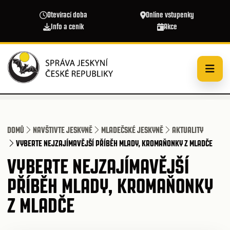
Přejít k hlavnímu obsahu
Otevírací doba
Online vstupenky
Info a ceník
Akce
DOMŮ
NAVŠTIVTE JESKYNĚ
MLADEČSKÉ JESKYNĚ
AKTUALITY
VYBERTE NEJZAJÍMAVĚJŠÍ PŘÍBĚH MLADY, KROMAŇONKY Z MLADČE
VYBERTE NEJZAJÍMAVĚJŠÍ
PŘÍBĚH MLADY, KROMAŇONKY
Z MLADČE