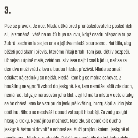
3.
Píše se pravěk. Je noc, Mlada utíká před pronásledovateli z posledních
sil, je zraněná. Většina mužů byla na lovu, když osadu přepadla tlupa
Zubrů, zachránila se jen ona a její dva mladší sourozenci. Nařídila, aby
běželi pod skalní převis, kterému říkají Brloh. Tam jsou děti v bezpečí.
Už nejsou úplně malé, zvládnou si v lese najít i cosi k jídlu, než se za
den dva muži vrátí z lovu a budou hledat přeživší. Mlada se snaží
odlákat nájezdníky co nejdál. Hledá, kam by se mohla schovat. Z
houštiny se vynořil vchod do jeskyně. Ne, tam nemůže, sídlí zde duch,
nemá rád, když je narušován jeho klid. Její lid má to místo v úctě a taky
se ho obává. Nosí ke vstupu do jeskyně květiny, hroty šípů a jídlo jako
obětinu. Nikdo se neodvážil dosud vstoupit hlouběji. Za zády uslyší
hlasy a kroky. Nemá jinou možnost. Musí zkusit obměkčit ducha
jeskyně. Vstoupí dovnitř a schová se. Muži projdou kolem, jeskyně si