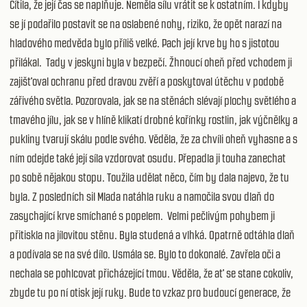
Cítila, že její čas se naplňuje. Neměla sílu vrátit se k ostatním. I kdyby
se jí podařilo postavit se na oslabené nohy, riziko, že opět narazí na
hladového medvěda bylo příliš velké. Pach její krve by ho s jistotou
přilákal. Tady v jeskyni byla v bezpečí. Žhnoucí oheň před vchodem ji
zajišťoval ochranu před dravou zvěří a poskytoval útěchu v podobě
zářivého světla. Pozorovala, jak se na stěnách slévají plochy světlého a
tmavého jílu, jak se v hlíně klikatí drobné kořínky rostlin, jak výčnělky a
pukliny tvarují skálu podle svého. Věděla, že za chvíli oheň vyhasne a s
ním odejde také její síla vzdorovat osudu. Přepadla ji touha zanechat
po sobě nějakou stopu. Toužila udělat něco, čím by dala najevo, že tu
byla. Z posledních sil Mlada natáhla ruku a namočila svou dlaň do
zasychající krve smíchané s popelem. Velmi pečlivým pohybem ji
přitiskla na jílovitou stěnu. Byla studená a vlhká. Opatrně odtáhla dlaň
a podívala se na své dílo. Usmála se. Bylo to dokonalé. Zavřela oči a
nechala se pohlcovat přicházející tmou. Věděla, že ať se stane cokoliv,
zbyde tu po ní otisk její ruky. Bude to vzkaz pro budoucí generace, že