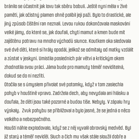
bránilo se účastnit jak lovu tak sběru bobulí. Ještě nyní měla v živé
paměti, jak očistný plamen ohně políbil její paži. Bylo to drastické, ale
jiný způsob čištění ran neznali. Levou rukou dokončovala maskování
velké jámy, do které se, jak doufali, chytí mamut a kmen bude mít
zajištěnu potravu na mnoho východů slunce. Koutkem oka sledovala
své dvě děti, které si hrály opodál, jelikož se odmítaly od matky vzdálit
a zůstat v jeskyni. Umístila posledních pár větví a kritickým okem
zhodnotila svou práci. Jáma bude pro mamuty téměř neviditelná,
dokud se do ní nezřítí.
Otočila se s úmyslem přivolat své potomky, když v tom zaslechla
pohyb v houštině vpravo. Zadržela dech, aby nevydala ani hlásku a
doufala, že děti jsou také pozorné a budou tiše. Nebyly. V zápalu hry
výskaly. Zvuk pohybu se přibližoval a bylo jasné, že se jedná o něco
velkého a nebezpečného.
Houští náhle explodovalo, když se z něj vyvalil obrovský medvěd. Byl
již starý a téměř neviděl. Sluch a čich mu však stále sloužil dobře a