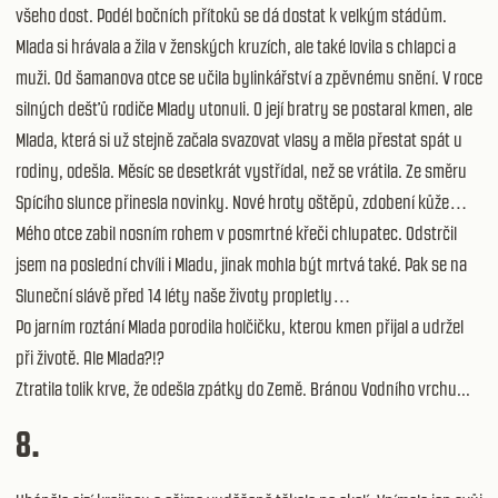
všeho dost. Podél bočních přítoků se dá dostat k velkým stádům.
Mlada si hrávala a žila v ženských kruzích, ale také lovila s chlapci a
muži. Od šamanova otce se učila bylinkářství a zpěvnému snění. V roce
silných dešťů rodiče Mlady utonuli. O její bratry se postaral kmen, ale
Mlada, která si už stejně začala svazovat vlasy a měla přestat spát u
rodiny, odešla. Měsíc se desetkrát vystřídal, než se vrátila. Ze směru
Spícího slunce přinesla novinky. Nové hroty oštěpů, zdobení kůže…
Mého otce zabil nosním rohem v posmrtné křeči chlupatec. Odstrčil
jsem na poslední chvíli i Mladu, jinak mohla být mrtvá také. Pak se na
Sluneční slávě před 14 léty naše životy propletly…
Po jarním roztání Mlada porodila holčičku, kterou kmen přijal a udržel
při životě. Ale Mlada?!?
Ztratila tolik krve, že odešla zpátky do Země. Bránou Vodního vrchu...
8.