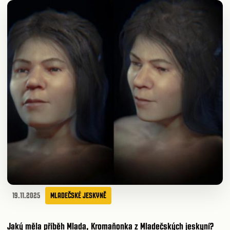
19.11.2025
MLADEČSKÉ JESKYNĚ
Jaký měla příběh Mlada, Kromaňonka z Mladečských jeskyní?