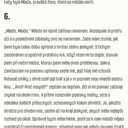
tady byla Mlada, pravěká žena, která se nebála smrti.
6.
,,Mlado, Mlado.“ Někdo mi rázně zatřese ramenem. Rozespale si protřu
oči a s posledními záblesky snů se narovnám. Záda mám ztuhlá, jak
jsem byla celou dobu opřená o tvrdou stěnu jeskyně. S tichým
zasténáním si opatrně protáhnu krk, když vtom mi to dojde. Usnula
jsem při noční hlídce, kterou jsem měla dnes přidělenou. Sakra.
Zamžourám na postavu opřenou vedle mě, jejíž hlas mě vzbudil.
Pohaslé uhlíky z ohně ozáří její tvář a já v ní poznám mou mladší sestru
Anu. ,,Ano? Proč nespíš?“ zeptám se šeptem. Oči si mi pomalu začínají
zvykat na okolní tmu. V přítmí rozeznám postavy matky, otce a
několika dalších příbuzných, schoulených kolem ohniště. Já, jakožto
strážce pro dnešní noc, sedím až na kraji jeskyně, abych měla nejlepší
rozhled po okolí. Správně bych měla hlídat, jestli se k nám neblíží nějací
predátoři či nepřátelské kmeny, očividně jsem ale někdy musela ztratit