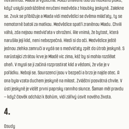
nevšimnou. Mlada si vydechla. Položí unavené tělo do hebkého písku,
když uslyší podrážděné mručení medvěda z hloubky jeskyně. Zalekne
se. Zvuk se přibližuje a Mlada vidí medvědici se dvěma mláďaty, ty se
nemotorně batolí za matkou. Medvědice spatří zraněnou Mladu. Chvíli
váhá, zda nejsou medvíďata v ohrožení. Ale vnímá, že bytost, která
narušila její klid, není nebezpečná. Hledí si do očí. Medvědice ještě
jednou zlehka zamručí a vydá se s medvíďaty zpět do útrob jeskyně. S
narůstající ztrátou krve je Mladě víc zima, kéž by si mohla rozdělat
oheň. V mysli se jí začíná rozprostírat klid a vědomí, že vše je v
pořádku. Nebojí se. Sourozenci jsou v bezpečí a brzo je najde otec. A
ona byla vzata duchem jeskyně na milost. Zvláštní posvátná chvíle. V
ústí jeskyně je vidět první paprsky ranního slunce. Šaman měl pravdu
– když člověk odchází k Bohům, vidí zářivý úsvit nového života.
4.
Osudy