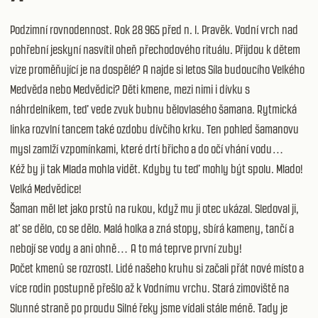
Podzimní rovnodennost. Rok 28 965 před n. l. Pravěk. Vodní vrch nad
pohřební jeskyní nasvítil oheň přechodového rituálu. Přijdou k dětem
vize proměňující je na dospělé? A najde si letos Síla budoucího Velkého
Medvěda nebo Medvědici? Děti kmene, mezi nimi i dívku s
náhrdelníkem, teď vede zvuk bubnu bělovlasého šamana. Rytmická
linka rozvlní tancem také ozdobu dívčího krku. Ten pohled šamanovu
mysl zamlží vzpomínkami, které drtí břicho a do očí vhání vodu…
Kéž by ji tak Mlada mohla vidět. Kdyby tu teď mohly být spolu. Mlado!
Velká Medvědice!
Šaman měl let jako prstů na rukou, když mu ji otec ukázal. Sledoval ji,
ať se dělo, co se dělo. Malá holka a zná stopy, sbírá kameny, tančí a
nebojí se vody a ani ohně… A to má teprve první zuby!
Počet kmenů se rozrostl. Lidé našeho kruhu si začali přát nové místo a
více rodin postupně přešlo až k Vodnímu vrchu. Stará zimoviště na
Slunné straně po proudu Silné řeky jsme vídali stále méně. Tady je