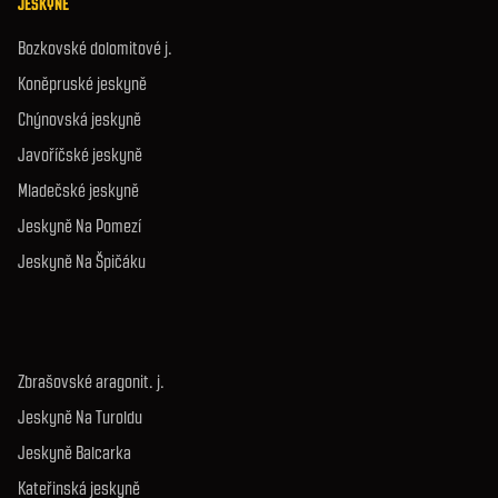
JESKYNĚ
Bozkovské dolomitové j.
Koněpruské jeskyně
Chýnovská jeskyně
Javoříčské jeskyně
Mladečské jeskyně
Jeskyně Na Pomezí
Jeskyně Na Špičáku
Zbrašovské aragonit. j.
Jeskyně Na Turoldu
Jeskyně Balcarka
Kateřinská jeskyně