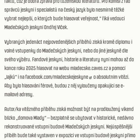
faktů, což je dobrá zpráva pro tuzemskou literaturu. Pro komisi z řad
správců jeskyní i specialistů na český jazyk bylo nesmírně těžké
vybrat nejlepší, o kterých bude hlasovat veřejnost,“ říká vedoucí
Mladečských jeskyní Ondřej Vlček.
Vybraných jedenáct nejpovedenějších příběhů získá kromě diplomu i
volné vstupenky do Mladečských jeskyní, nebo do jiné jeskyně dle
svého výběru. Fandové jeskyní, historie a literatury nyní mohou až do
konce roku 2025 hlasovat na webu mladecske.caves.cz a pomocí
„lajků“ i na
facebook.com/mladecskejeskyne
o absolutním vítězi.
Aby bylo hlasování férové, budou z něj vyloučeny opakující se e-
mailové adresy.
Autor/ka vítězného příběhu získá možnost být na prodloužený víkend
blízko „domova Mlady“ – bezplatně se ubytovat v historické, nedávno
rekonstruované vstupní budově Mladečských jeskyní. Nejúspěšnější
příběh bude také vystaven v expozici ve vstupní budově jeskyní přímo