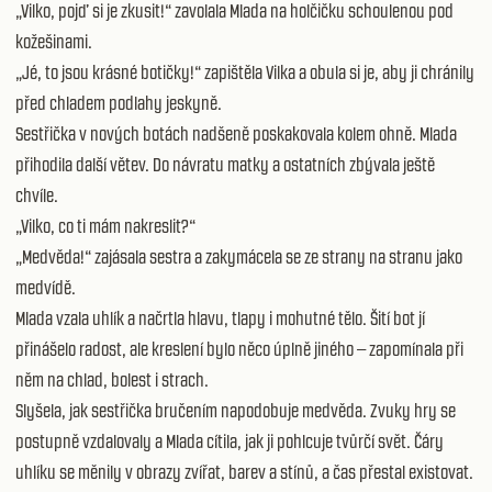
„Vilko, pojď si je zkusit!“ zavolala Mlada na holčičku schoulenou pod
kožešinami.
„Jé, to jsou krásné botičky!“ zapištěla Vilka a obula si je, aby ji chránily
před chladem podlahy jeskyně.
Sestřička v nových botách nadšeně poskakovala kolem ohně. Mlada
přihodila další větev. Do návratu matky a ostatních zbývala ještě
chvíle.
„Vilko, co ti mám nakreslit?“
„Medvěda!“ zajásala sestra a zakymácela se ze strany na stranu jako
medvídě.
Mlada vzala uhlík a načrtla hlavu, tlapy i mohutné tělo. Šití bot jí
přinášelo radost, ale kreslení bylo něco úplně jiného – zapomínala při
něm na chlad, bolest i strach.
Slyšela, jak sestřička bručením napodobuje medvěda. Zvuky hry se
postupně vzdalovaly a Mlada cítila, jak ji pohlcuje tvůrčí svět. Čáry
uhlíku se měnily v obrazy zvířat, barev a stínů, a čas přestal existovat.