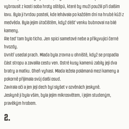
vybrousit z kostí soba hroty oštěpů, které by muži použili při dalším
lovu. Byla jí tvrdou postelí, kde lehávala po každém dni na hrubé kůži z
medvěda. Byla jejím útočištěm, když déšť venku bubnoval na bílé
kameny.
Ale teď tam bylo ticho. Jen spící sametové nebe a přikyvující černé
hvozdy.
Uvnitř usedal prach. Mlada byla zrovna u ohniště, když se propadla
část stropu a zavalila cestu ven. Ostré kusy kamenů zabily její dva
bratry a matku. Oheň vyhasl. Mlada ležela polámaná mezi kameny a
pokorně přijímala svůj další osud.
Zavírala oči a jen její dech byl slyšet v ozvěnách jeskyně.
Jeskyně jí byla vším, byla jejím mikrosvětem, i jejím studeným,
pravěkým hrobem.
2.