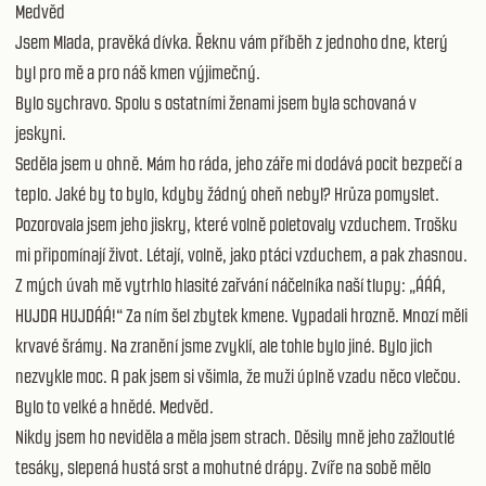
Medvěd
Jsem Mlada, pravěká dívka. Řeknu vám příběh z jednoho dne, který
byl pro mě a pro náš kmen výjimečný.
Bylo sychravo. Spolu s ostatními ženami jsem byla schovaná v
jeskyni.
Seděla jsem u ohně. Mám ho ráda, jeho záře mi dodává pocit bezpečí a
teplo. Jaké by to bylo, kdyby žádný oheň nebyl? Hrůza pomyslet.
Pozorovala jsem jeho jiskry, které volně poletovaly vzduchem. Trošku
mi připomínají život. Létají, volně, jako ptáci vzduchem, a pak zhasnou.
Z mých úvah mě vytrhlo hlasité zařvání náčelníka naší tlupy: „ÁÁÁ,
HUJDA HUJDÁÁ!“ Za ním šel zbytek kmene. Vypadali hrozně. Mnozí měli
krvavé šrámy. Na zranění jsme zvyklí, ale tohle bylo jiné. Bylo jich
nezvykle moc. A pak jsem si všimla, že muži úplně vzadu něco vlečou.
Bylo to velké a hnědé. Medvěd.
Nikdy jsem ho neviděla a měla jsem strach. Děsily mně jeho zažloutlé
tesáky, slepená hustá srst a mohutné drápy. Zvíře na sobě mělo