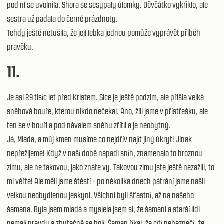
pod ní se uvolnila. Shora se sesypaly úlomky. Děvčátko vykřiklo, ale
sestra už padala do černé prázdnoty.
Tehdy ještě netušila, že její lebka jednou pomůže vyprávět příběh
pravěku.
11.
Je asi 29 tisíc let před Kristem. Sice je ještě podzim, ale přišla velká
sněhová bouře, kterou nikdo nečekal. Ano, žili jsme v přístřešku, ale
ten se v bouři a pod návalem sněhu zřítil a je neobytný.
Já, Mlada, a můj kmen musíme co nejdřív najít jiný úkryt! Jinak
nepřežijeme! Když v naší době napadl sníh, znamenalo to hroznou
zimu, ale ne takovou, jako znáte vy. Takovou zimu jste ještě nezažili, to
mi věřte! Ale měli jsme štěstí - po několika dnech pátrání jsme našli
velkou neobydlenou jeskyni. Všichni byli šťastní, až na našeho
šamana. Byla jsem mladá a myslela jsem si, že šamani a starší lidi
nemají pravdu a zbytečně se bojí. Šaman říkal, že cítí nebezpečí, že