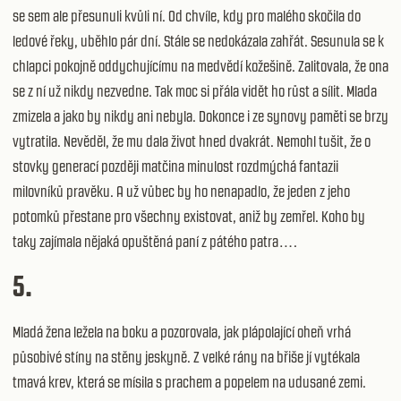
se sem ale přesunuli kvůli ní. Od chvíle, kdy pro malého skočila do
ledové řeky, uběhlo pár dní. Stále se nedokázala zahřát. Sesunula se k
chlapci pokojně oddychujícímu na medvědí kožešině. Zalitovala, že ona
se z ní už nikdy nezvedne. Tak moc si přála vidět ho růst a sílit. Mlada
zmizela a jako by nikdy ani nebyla. Dokonce i ze synovy paměti se brzy
vytratila. Nevěděl, že mu dala život hned dvakrát. Nemohl tušit, že o
stovky generací později matčina minulost rozdmýchá fantazii
milovníků pravěku. A už vůbec by ho nenapadlo, že jeden z jeho
potomků přestane pro všechny existovat, aniž by zemřel. Koho by
taky zajímala nějaká opuštěná paní z pátého patra….
5.
Mladá žena ležela na boku a pozorovala, jak plápolající oheň vrhá
působivé stíny na stěny jeskyně. Z velké rány na břiše jí vytékala
tmavá krev, která se mísila s prachem a popelem na udusané zemi.