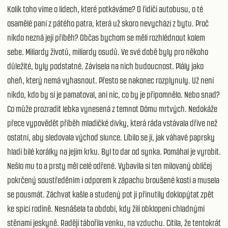
Kolik toho víme o lidech, které potkáváme? O řidiči autobusu, o té
osamělé paní z pátého patra, která už skoro nevychází z bytu. Proč
nikdo nezná její příběh? Občas bychom se měli rozhlédnout kolem
sebe. Miliardy životů, miliardy osudů. Ve své době byly pro někoho
důležité, byly podstatné. Závisela na nich budoucnost. Plály jako
oheň, který nemá vyhasnout. Přesto se nakonec rozplynuly. Už není
nikdo, kdo by si je pamatoval, ani nic, co by je připomnělo. Nebo snad?
Co může prozradit lebka vynesená z temnot Dómu mrtvých. Nedokáže
přece vypovědět příběh mladičké dívky, která ráda vstávala dříve než
ostatní, aby sledovala východ slunce. Líbilo se jí, jak váhavé paprsky
hladí bílé korálky na jejím krku. Byl to dar od synka. Pomáhal je vyrobit.
Nešlo mu to a prsty měl celé odřené. Vybavila si ten milovaný obličej
pokrčený soustředěním i odporem k zápachu broušené kosti a musela
se pousmát. Záchvat kašle a studený pot ji přinutily doklopýtat zpět
ke spící rodině. Nesnášela ta období, kdy žili obklopeni chladnými
stěnami jeskyně. Raději tábořila venku, na vzduchu. Cítila, že tentokrát