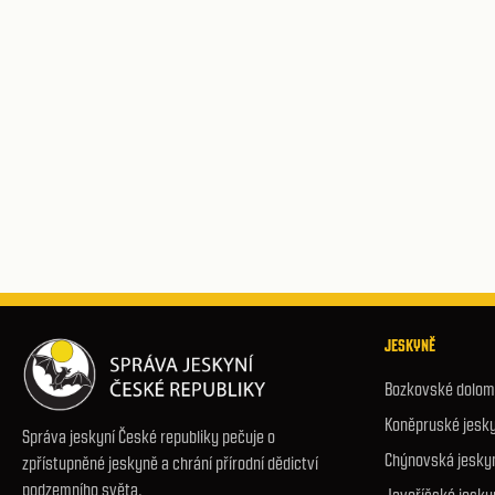
JESKYNĚ
Bozkovské dolomi
Koněpruské jesk
Správa jeskyní České republiky pečuje o
Chýnovská jesky
zpřístupněné jeskyně a chrání přírodní dědictví
podzemního světa.