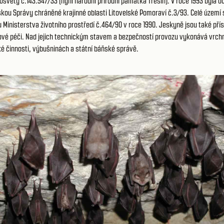
í osvěty č.143.547/33 (nyní národní přírodní památka Třesín). V roce 1993 byla 
škou Správy chráněné krajinné oblasti Litovelské Pomoraví č.3/93. Celé území 
 Ministerstva životního prostředí č.464/90 v roce 1990. Jeskyně jsou také pří
ové péči. Nad jejich technickým stavem a bezpečností provozu vykonává vrchn
ké činnosti, výbušninách a státní báňské správě.