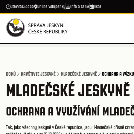
Přejít k hlavnímu obsahu
Otevírací doba
Online vstupenky
Info a ceník
Akce
DOMŮ
NAVŠTIVTE JESKYNĚ
MLADEČSKÉ JESKYNĚ
OCHRANA A VÝZK
MLADEČSKÉ JESKYNĚ 
OCHRANA A VYUŽÍVÁNÍ MLADE
Tak, jako všechny jeskyně v České republice, jsou i Mladečské přísně chrá