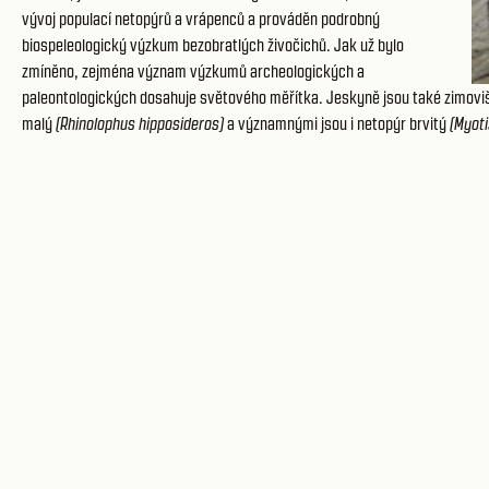
vývoj populací netopýrů a vrápenců a prováděn podrobný
biospeleologický výzkum bezobratlých živočichů. Jak už bylo
zmíněno, zejména význam výzkumů archeologických a
paleontologických dosahuje světového měřítka. Jeskyně jsou také zimovi
malý
(Rhinolophus hipposideros)
a významnými jsou i netopýr brvitý
(Myot