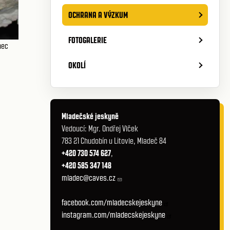
OCHRANA A VÝZKUM
FOTOGALERIE
nec
OKOLÍ
Mladečské jeskyně
Vedoucí: Mgr. Ondřej Vlček
783 21 Chudobín u Litovle, Mladeč 84
+420 730 574 627
,
+420 585 347 148
mladec@caves.cz
facebook.com/mladecskejeskyne
instagram.com/mladecskejeskyne