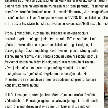
zajištěna již dříve a to 31.12.1933 vyhláškou Ministerstva školství a národn
plošně rozšířena na větší území vyhlášením přírodní památky Třesín vyhlá
nachází v chráněné krajinné oblasti Litovelské Pomoraví, zřízené vyhláškou
chráněnou kulturní památkou podle zákona č.20/1987 Sb., o státní památk
státní dozor též státní báňská správa podle zákona č.61/1988 Sb., o hornic
Pro svůj mimořádný význam jsou Mladečské jeskyně spolu s
ostatními zpřístupněnými jeskyněmi od roku 1991 ve správě, přímé
péči a provozu odborné organizace státní ochrany přírody, nyní
Správy jeskyní České republiky. Návštěvníkům jsou přístupny podle
stanoveného režimu, který limituje dobu návštěvní sezóny, počty a
frekvenci skupin návštěvníků tak, aby zůstal zachován přirozený
vývoj jeskynního ekosystému i podmínky zimujících letounů.
Jeskyně samozřejmě slouží i výzkumu a odborným exkurzím.
Příležitostně se v působivé atmosféře podzemních prostor konají i
koncerty komorní hudby.
Unikátní jeskynní systém je předmětem zájmu odborníků různých
vědních oborů. Pokračuje výzkum a datování jeskynních sedimentů
a sintrů, je monitorován stav a změny mikroklimatu, sledován