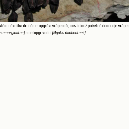
štěm několika druhů netopýrů a vrápenců, mezi nimiž početně dominuje vrápe
is emarginatus)
a netopýr vodní
(Myotis daubentonii)
.