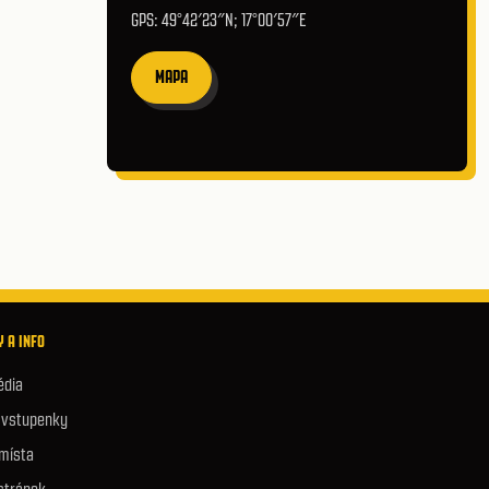
GPS: 49°42′23″N; 17°00′57″E
MAPA
 A INFO
édia
e vstupenky
 místa