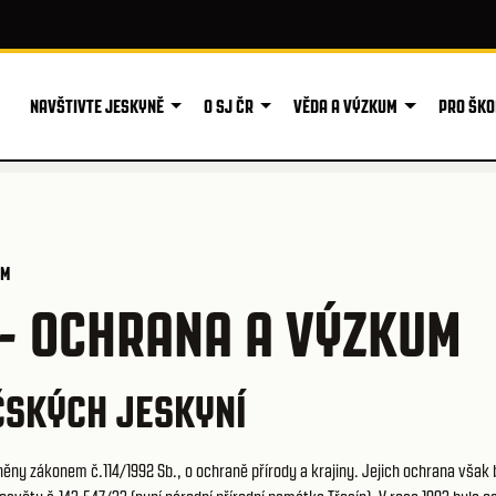
NAVŠTIVTE JESKYNĚ
O SJ ČR
VĚDA A VÝZKUM
PRO ŠKO
UM
- OCHRANA A VÝZKUM
ČSKÝCH JESKYNÍ
něny zákonem č.114/1992 Sb., o ochraně přírody a krajiny. Jejich ochrana však 