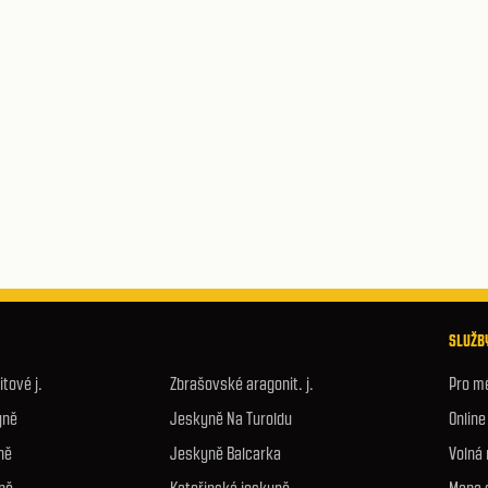
SLUŽBY
tové j.
Zbrašovské aragonit. j.
Pro m
yně
Jeskyně Na Turoldu
Onlin
ně
Jeskyně Balcarka
Volná