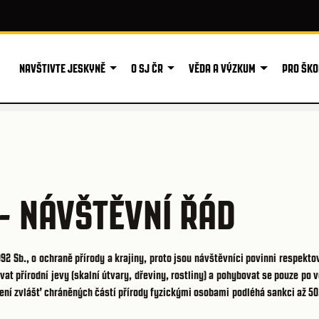
NAVŠTIVTE JESKYNĚ
O SJ ČR
VĚDA A VÝZKUM
PRO ŠKO
- NÁVŠTĚVNÍ ŘÁD
2 Sb., o ochraně přírody a krajiny, proto jsou návštěvníci povinni respekto
t přírodní jevy (skalní útvary, dřeviny, rostliny) a pohybovat se pouze po 
ní zvlášť chráněných částí přírody fyzickými osobami podléhá sankci až 50.