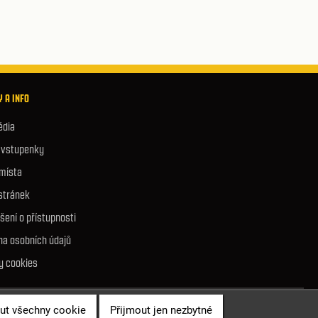
 A INFO
édia
e vstupenky
 místa
stránek
šení o přístupnosti
na osobních údajů
y cookies
ut všechny cookie
Přijmout jen nezbytné