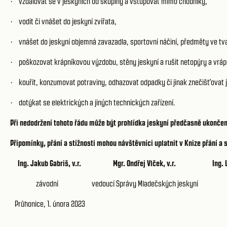
vzdalovat se v jeskyních od skupiny a vstupovat mimo chodníky,
·
vodit či vnášet do jeskyní zvířata,
·
vnášet do jeskyní objemná zavazadla, sportovní náčiní, předměty ve tva
·
poškozovat krápníkovou výzdobu, stěny jeskyní a rušit netopýry a vrá
·
kouřit, konzumovat potraviny, odhazovat odpadky či jinak znečišťovat 
·
dotýkat se elektrických a jiných technických zařízení.
·
Při nedodržení tohoto řádu může být prohlídka jeskyní předčasně ukonče
Připomínky, přání a stížnosti mohou návštěvníci uplatnit v Knize přání a
Ing. Jakub Gabriš, v.r.
Mgr. Ondřej Vlček, v.r.
Ing. 
závodní
vedoucí Správy Mladečských jeskyní
Průhonice, 1. února 2023