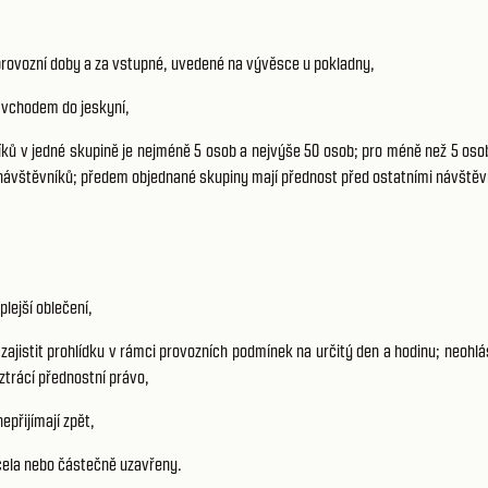
provozní doby a za vstupné, uvedené na vývěsce u pokladny,
 vchodem do jeskyní,
níků v jedné skupině je nejméně 5 osob a nejvýše 50 osob; pro méně než 5 os
 návštěvníků; předem objednané skupiny mají přednost před ostatními návštěv
plejší oblečení,
istit prohlídku v rámci provozních podmínek na určitý den a hodinu; neohlás
ztrácí přednostní právo,
epřijímají zpět,
zcela nebo částečně uzavřeny.