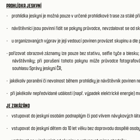
PROHLÍDKA JESKYNÍ
prohlídka jeskyní je možná pouze v určené prohlídkové trase za stálé p
·
návštěvníci jsou povinni řídit se pokyny průvodce, nevzdalovat se od s
·
u organizovaných výprav je její vedoucí povinen provázet skupinu a dle
·
pořizovat obrazové záznamy lze pouze bez stativu, selfie tyče a blesku;
·
návštěvníky; při porušení tohoto pokynu může průvodce fotografov
souhlasu Správy jeskyní ČR,
jakékoliv poranění či nevolnost během prohlídky je návštěvník povinen nep
·
při jakékoliv nepředvídané události (např. výpadek elektrické energie) m
·
JE ZAKÁZÁNO
vstupovat do jeskyní osobám podnapilým či pod vlivem návykových lát
·
vstupovat do jeskyní dětem do 10 let věku bez doprovodu dospělé osob
·