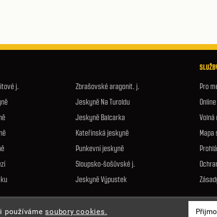
SLUŽBY
tové j.
Zbrašovské aragonit. j.
Pro m
yně
Jeskyně Na Turoldu
Onlin
ně
Jeskyně Balcarka
Volná
ně
Kateřinská jeskyně
Mapa 
ně
Punkevní jeskyně
Prohlá
zí
Sloupsko-šošůvské j.
Ochra
áku
Jeskyně Výpustek
Zásad
Přijmo
ti používáme
soubory cookies.