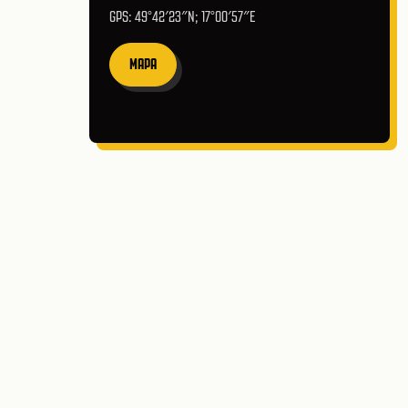
GPS: 49°42′23″N; 17°00′57″E
MAPA