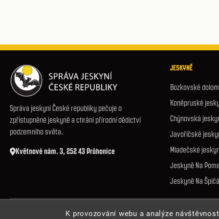
JESKYNĚ
Bozkovské dolomi
Koněpruské jesk
Správa jeskyní České republiky pečuje o
Chýnovská jesky
zpřístupněné jeskyně a chrání přírodní dědictví
podzemního světa.
Javoříčské jesky
Mladečské jesky
Květnové nám. 3, 252 43 Průhonice
Jeskyně Na Pome
Jeskyně Na Špič
© 2026 Správa jeskyní České republiky. Všechna práva vyhrazena.
K provozování webu a analýze návštěvnos
Cookies