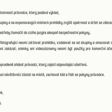
řítomnosti průvodce, který podává výklad,
kupiny a na exponovaných místech prohlídky zvýšit opatrnost a držet se zábrad
 potřeby tlumočit do cizího jazyka alespoň bezpečnostní pokyny,
 fotografující nesmí zdržovat prohlídku, vzdalovat se od skupiny a omezovat 
ání zakázat; snímky ani videozáznamy nesmí být použity pro komerční úče
rodleně ohlásit průvodci, který zajistí odpovídající ošetření
.
usí návštěvníci zůstat na místě, zachovat klid a řídit se pokyny průvodce.
ek,
y,