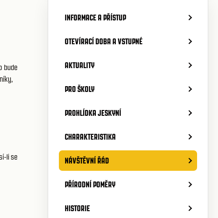
INFORMACE A PŘÍSTUP
OTEVÍRACÍ DOBA A VSTUPNÉ
AKTUALITY
ob bude
níky,
PRO ŠKOLY
PROHLÍDKA JESKYNÍ
CHARAKTERISTIKA
í-li se
NÁVŠTĚVNÍ ŘÁD
PŘÍRODNÍ POMĚRY
HISTORIE