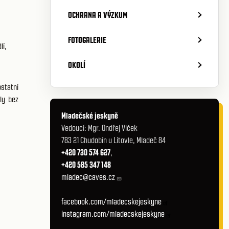
OCHRANA A VÝZKUM
FOTOGALERIE
lí,
OKOLÍ
ostatní
ly bez
Mladečské jeskyně
Vedoucí: Mgr. Ondřej Vlček
783 21 Chudobín u Litovle, Mladeč 84
+420 730 574 627
,
+420 585 347 148
mladec@caves.cz
facebook.com/mladecskejeskyne
instagram.com/mladecskejeskyne