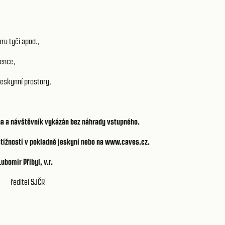
ru tyčí apod.,
pence,
jeskynní prostory,
na a návštěvník vykázán bez náhrady vstupného.
 stížností v pokladně jeskyní nebo na www.caves.cz.
Lubomír Přibyl, v.r.
ředitel SJČR