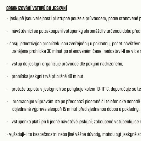
ORGANIZOVÁNÍ VSTUPŮ DO JESKYNÍ
jeskyně jsou veřejnosti přístupné pouze s průvodcem, podle stanovené 
·
návštěvníci se po zakoupení vstupenky shromáždí v určenou dobu před
·
časy jednotlivých prohlídek jsou zveřejněny u pokladny; počet návštěv
·
zahájena prohlídka 30 minut po stanoveném čase, nedostaví-li se více
vstup do jeskyní organizuje průvodce dle pokynů nadřízeného,
·
prohlídka jeskyní trvá přibližně 40 minut,
·
protože teplota v jeskyních se pohybuje kolem 10-11° C, doporučuje se te
·
hromadným výpravám lze po předchozí písemné či telefonické dohodě zaj
·
objednaná výprava alespoň 15 minut před sjednanou dobou u pokladny, 
vstupenka platí jen k jedné návštěvě jeskyní; zakoupené vstupenky se n
·
vyžadují-li to bezpečnostní nebo jiné vážné důvody, mohou být jeskyně 
·