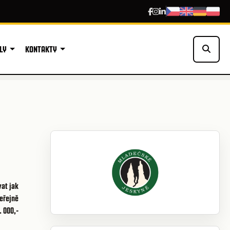
LY
KONTAKTY
vat jak
veřejně
 000,-