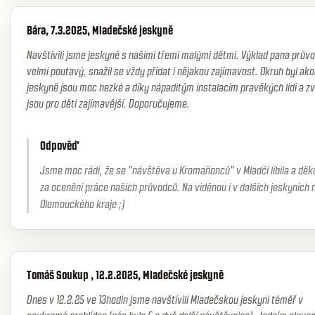
Bára, 7.3.2025, Mladečské jeskyně
Navštívili jsme jeskyně s našimi třemi malými dětmi. Výklad pana průvo
velmi poutavý, snažil se vždy přidat i nějakou zajímavost. Okruh byl ako
jeskyně jsou moc hezké a díky nápaditým instalacím pravěkých lidí a zv
jsou pro děti zajímavější. Doporučujeme.
Odpověď
Jsme moc rádi, že se "návštěva u Kromaňonců" v Mladči líbila a dě
za ocenění práce našich průvodců. Na viděnou i v dalších jeskyních 
Olomouckého kraje ;)
Tomáš Soukup , 12.2.2025, Mladečské jeskyně
Dnes v 12.2.25 ve 13hodin jsme navštívili Mladečskou jeskyni téměř v