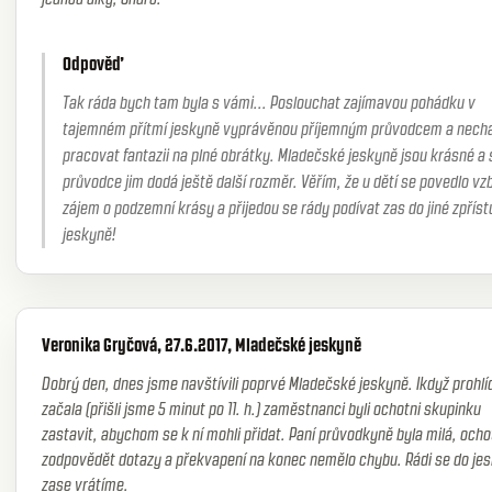
Odpověď
Tak ráda bych tam byla s vámi... Poslouchat zajímavou pohádku v
tajemném přítmí jeskyně vyprávěnou příjemným průvodcem a nech
pracovat fantazii na plné obrátky. Mladečské jeskyně jsou krásné a 
průvodce jim dodá ještě další rozměr. Věřím, že u dětí se povedlo vz
zájem o podzemní krásy a přijedou se rády podívat zas do jiné zpřís
jeskyně!
Veronika Gryčová, 27.6.2017, Mladečské jeskyně
Dobrý den, dnes jsme navštívili poprvé Mladečské jeskyně. Ikdyž prohlíd
začala (přišli jsme 5 minut po 11. h.) zaměstnanci byli ochotni skupinku
zastavit, abychom se k ní mohli přidat. Paní průvodkyně byla milá, och
zodpovědět dotazy a překvapení na konec nemělo chybu. Rádi se do jes
zase vrátíme.