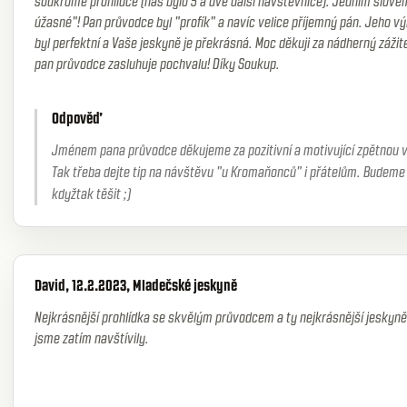
soukromé prohlídce (nás bylo 5 a dvě další návštěvnice). Jedním slovem
úžasné"! Pan průvodce byl "profík" a navíc velice příjemný pán. Jeho vý
byl perfektní a Vaše jeskyně je překrásná. Moc děkuji za nádherný zážit
pan průvodce zasluhuje pochvalu! Díky Soukup.
Odpověď
Jménem pana průvodce děkujeme za pozitivní a motivující zpětnou 
Tak třeba dejte tip na návštěvu "u Kromaňonců" i přátelům. Budeme
kdyžtak těšit ;)
David, 12.2.2023, Mladečské jeskyně
Nejkrásnější prohlídka se skvělým průvodcem a ty nejkrásnější jeskyně
jsme zatím navštívily.