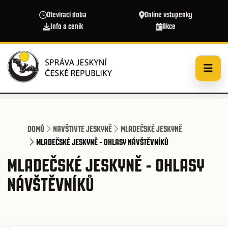
Přejít k hlavnímu obsahu
Otevírací doba
Online vstupenky
Info a ceník
Akce
DOMŮ
NAVŠTIVTE JESKYNĚ
MLADEČSKÉ JESKYNĚ
MLADEČSKÉ JESKYNĚ - OHLASY NÁVŠTĚVNÍKŮ
MLADEČSKÉ JESKYNĚ - OHLASY
NÁVŠTĚVNÍKŮ