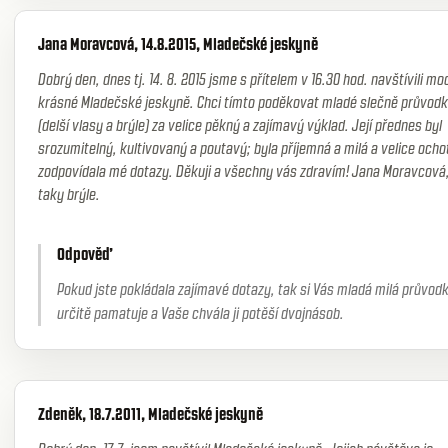
Jana Moravcová, 14.8.2015, Mladečské jeskyně
Dobrý den, dnes tj. 14. 8. 2015 jsme s přítelem v 16.30 hod. navštívili mo
krásné Mladečské jeskyně. Chci tímto poděkovat mladé slečně průvodk
(delší vlasy a brýle) za velice pěkný a zajímavý výklad. Její přednes byl
srozumitelný, kultivovaný a poutavý; byla příjemná a milá a velice ocho
zodpovídala mé dotazy. Děkuji a všechny vás zdravím! Jana Moravcová,
taky brýle.
Odpověď
Pokud jste pokládala zajímavé dotazy, tak si Vás mladá milá průvod
určitě pamatuje a Vaše chvála ji potěší dvojnásob.
Zdeněk, 18.7.2011, Mladečské jeskyně