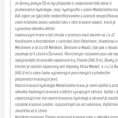
ze Správy jeskyní ČR mi byl přeposlán k zodpovězení Váš dotaz k
problematice hydrologie, resp. hydrografie v území Mladečského kr
Váš zájem se týká blíže neidentifikovaného a územně nespecifikov
velmi krátkého úseku vodního toku v této krasové oblasti, která je
vymezena několika dílčími
vápencovými krami a leží zhruba v prostoru mezi obcemi na J a JZ
Kovářovem a Hvozdečkem v centrální části Pateřínem, Hradečnou a
Měrotínem a na S a SV Měníkem, Řimicemi a Mladčí, kde pak v hloubce
zasahuje až k Litovli a Července. Povrchovým rozsahem jsou zde nej
nejvýraznější zkrasovělé vápencové kry Třesína (344,9 m), Skalky (v
kterém je založen vápencový lom Vápenky Vitoul Mladeč, s.r.o.) a R
(445,8 m) s celou řadou významných povrchových a především
podzemních krasových jevů.
Vlastní krasová hydrologie Mladečského krasu je velmi složitá a pro
několika hlubinných úrovních a dílčích vývojových větvích. Každá z d
vápencových ker má vlastní krasovou hydrologii a zároveň je součá
rozsáhlé krasové zvodně, rozprostírající se od Ludmírova, Vojtěchov
Javoříčka až k Litovli.
Například masívem Třesínu prostupují krasové vody v několika úrovn