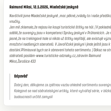
Raimund Miksl, 12.5.2026, Mladečské jeskyně
Navštívili jsme Mladečské jeskyně ,moc pěkné,zvládly to i naše předško
vnučky.
Jen mě zklamalo,že nejsou ke koupi turistické štítky na hůl.|V poklad
sdělili,že suvenýry jsou v kompetenci Správy jeskyní v Průhonicích. Je 
jasné,že na trekingové hole si nikdo už štítky nepřibíjí, ale existujé vý
množství nadšených sberatelů. V Javořičské jeskyni i jinde ještě jsou k
dostání.Přimlouval bych se k obnovení tohoto sertimentu.|Odkaz na st
sběratelů posílám-www.turisticke-odznaky.cz,zdravím Raimund
Miksl,Žarošice 433
Odpověď
Dobrý den, děkujeme za zpětnou vazbu ohledně sortimentu suvenýr
Kolegové se nad sběratelskými artikly, které vytvářejí série, v blízk
budoucnosti určitě zamyslí