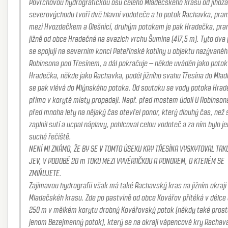
Povrchovou hydrografickou osu celého Mladečského krasu od jihozá
severovýchodu tvoří dvě hlavní vodoteče a to potok Rachavka, pramenící
mezi Hvozdečkem a Olešnicí, druhým potokem je pak Hradečka, pramenící
jižně od obce Hradečná na svazích vrchu Šumina (417,5 m). Tyto dva potoky
se spojují na severním konci Pateřínské kotliny u objektu nazývanéh
Robinsona pod Třesínem, a dál pokračuje – někde uváděn jako potok
Hradečka, někde jako Rachavka, podél jižního svahu Třesína do Mlad
se pak vlévá do Mlýnského potoka. Od soutoku se vody potoka Hradečky
přímo v korytě místy propadají. Např. před mostem údolí U Robinsona se
před mnoha lety na nějaký čas otevřel ponor, který dlouhý čas, než 
zaplnil sutí a ucpal náplavy, pohlcoval celou vodoteč a za ním bylo je
suché řečiště.
NENÍ MI ZNÁMO, ŽE BY SE V TOMTO ÚSEKU KRY TŘESÍNA VYSKYTOVAL TAKOVÝ
JEV, V PODOBĚ 20 m TOKU MEZI VYVĚRAČKOU A PONOREM, O KTERÉM SE
ZMIŇUJETE.
Zajímavou hydrografii však má také Rachavský kras na jižním okraji
Mladečskéh krasu. Zde po pastvině od obce Kovářov přitéká v délce
250 m v mělkém korytu drobný Kovářovský potok (někdy také prost
jenom Bezejmenný potok), který se na okraji vápencové kry Rachava