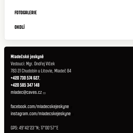
FOTOGALERIE
OKOLÍ
Mladečské jeskyně
Vedoucí: Mgr. Ondřej Vlček
783 21 Chudobín u Litovle, Mladeč 84
+420 730 574 627
,
+420 585 347 148
mladec@caves.cz
facebook.com/mladecskejeskyne
instagram.com/mladecskejeskyne
GPS: 49°42′23″N; 17°00′57″E