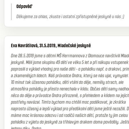
Odpověď
Děkujeme za ohlas, zkuste i ostatní zpřístupněné jeskyně u nás ;)
Eva Navrátilová, 31.5.2019, Mladečské jeskyně
Dne 28.5.2019 jsme s dětmi MŠ Herrmannova z Olomouce navštívili Mla
jeskyně. Měli jsme skupinu 49 dětí ve věku 5 let a při nákupu vstupene
poprosili o výklad vhodný pro naše děti - o pohádku např. o drakovi, pri
a zkamenělých lidech. Náš průvodce Ondra, který se nás ujal, vymysle
10 minut tak úžasnou pohádku, děti vtáhl do děje, neměly strach, ale
atmosféra pohádky je přesto nenechala v klidu. Občas děti samy nadho
něco do děje a průvodce Ondra přirozeně, s přehledem a klidem na jejich
postřehy navázal. Tímto bychom mu chtěli moc poděkovat, je zkrátka
naprosto úžasný a lepší výklad pro předškolní děti jsme ještě nezažili.
máme moc krásnou odezvu i od rodičů našich dětí, protože ty jim celou
pohádku z výletu do jeskyně za tříhlavým drakem doma pověděly. Ješt
jednou díky, Ondro.