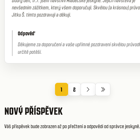
Dobrý den, 17.7. jsem navštívil Mladečské jeskyně. Jejich návštěva je
nevšedním zážitkem, který všem doporučuji. Skvělou (a krásnou) prův
Jitku Š. tímto pozdravuji a děkuji.
Odpověď
Děkujeme za doporučení a vaše upřímné pozdravení skvělou průvod
určitě potěší.
1
2
NOVÝ PŘÍSPĚVEK
Váš příspěvek bude zobrazen až po přečtení a odpovědi od správce jeskyně