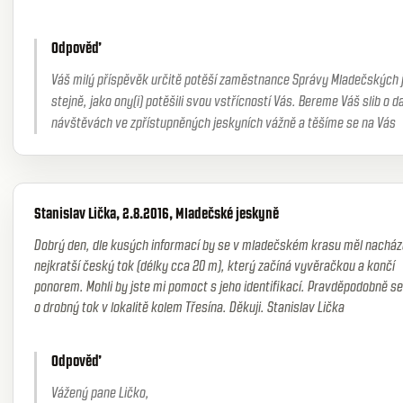
Odpověď
Váš milý příspěvěk určitě potěší zaměstnance Správy Mladečských 
stejně, jako ony(i) potěšili svou vstřícností Vás. Bereme Váš slib o d
návštěvách ve zpřístupněných jeskyních vážně a těšíme se na Vás
Stanislav Lička, 2.8.2016, Mladečské jeskyně
Dobrý den, dle kusých informací by se v mladečském krasu měl nacház
nejkratší český tok (délky cca 20 m), který začíná vyvěračkou a končí
ponorem. Mohli by jste mi pomoct s jeho identifikací. Pravděpodobně se
o drobný tok v lokalitě kolem Třesína. Děkuji. Stanislav Lička
Odpověď
Vážený pane Ličko,