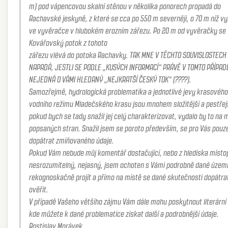
m) pod vápencovou skalní stěnou v několika ponorech propadá do
Rachavské jeskyně, z které se cca po 550 m severněji, o 70 m níž vynořuje
ve vyvěračce v hlubokém erozním zářezu. Po 20 m od vyvěračky se
Kovářovský potok z tohoto
zářezu vlévá do potoka Rachavky. TAK MNE V TĚCHTO SOUVISLOSTECH
NAPADÁ, JESTLI SE PODLE „KUSÝCH INFORMACÍ“ PRÁVĚ V TOMTO PŘÍPAD
NEJEDNÁ O VÁMI HLEDANÝ „NEJKRATŠÍ ČESKÝ TOK“ (????).
Samozřejmě, hydrologická problematika a jednotlivé jevy krasového
vodního režimu Mladečského krasu jsou mnohem složitější a pestřej
pokud bych se tady snažil jej celý charakterizovat, vydalo by to na
popsaných stran. Snažil jsem se poroto především, se pro Vás pouz
dopátrat zmiňovaného údaje.
Pokud Vám nebude můj komentář dostačující, nebo z hlediska místopisu
nesrozumitelný, nejasný, jsem ochoten s Vámi podrobně dané územ
rekognoskačně projít a přímo na místě se dané skutečnosti dopátra
ověřit.
V případě Vašeho většího zájmu Vám dále mohu poskytnout literární 
kde můžete k dané problematice získat další a podrobnější údaje.
Rostislav Morávek