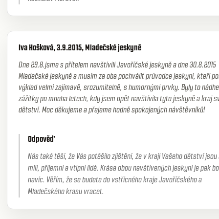
Iva Hošková, 3.9.2015, Mladečské jeskyně
Dne 29.8.jsme s přítelem navštívili Javoříčské jeskyně a dne 30.8.2015
Mladečské jeskyně a musím za oba pochválit průvodce jeskyní, kteří po
výklad velmi zajímavě, srozumitelně, s humornými prvky. Byly to nádh
zážitky po mnoha letech, kdy jsem opět navštívila tyto jeskyně a kraj 
dětství. Moc děkujeme a přejeme hodně spokojených návštěvníků!
Odpověď
Nás také těší, že Vás potěšilo zjištění, že v kraji Vašeho dětství jsou
milí, příjemní a vtipní lidé. Krása obou navštívených jeskyní je pak b
navíc. Věřím, že se budete do vstřícného kraje Javoříčského a
Mladečského krasu vracet.