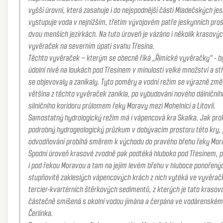
vyšší úrovni, která zasahuje i do nejspodnější části Mladečských jes
vystupuje voda v nejnižším, třetím vývojovém patře jeskynních pros
dvou menších jezírkách. Na tuto úroveň je vázáno i několik krasových
vyvěraček na severním úpatí svahu Třesína.
Těchto vyvěraček – kterým se obecně říká „Řimické vyvěračky“ - bylo v
údolní nivě na loukách pod Třesínem v minulosti velké množství a st
se objevovaly a zanikaly. Tyto poměry a vodní režim se výrazně změn
většina z těchto vyvěraček zanikla, po vybudování nového dálničního
silničního koridoru průlomem řeky Moravy mezi Mohelnicí a Litovlí.
Samostatný hydrologický režim má i vápencová kra Skalka. Jak pro
podrobný hydrogeologický průzkum v dobývacím prostoru této kry, její
odvodňování probíhá směrem k východu do pravého břehu řeky Moravy.
Spodní úroveň krasové zvodně pak podtéká hluboko pod Třesínem, 
i pod řekou Moravou a tam na jejím levém břehu v hluboce ponořený
stupňovitě zakleslých vápencových krách z nich vytéká ve vyvěrač
tercier-kvartérních štěrkových sedimentů, z kterých je tato krasová voda,
částečně smíšená s okolní vodou jímána a čerpána ve vodárenském 
Čerlinka.