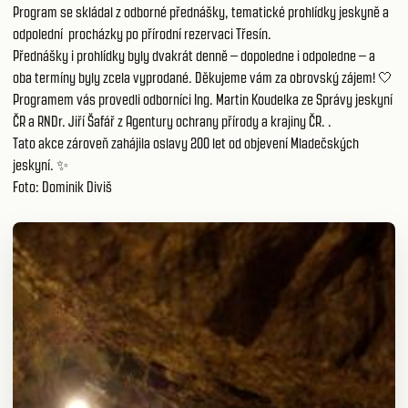
Program se skládal z odborné přednášky, tematické prohlídky jeskyně a
odpolední procházky po přírodní rezervaci Třesín.
Přednášky i prohlídky byly dvakrát denně – dopoledne i odpoledne – a
oba termíny byly zcela vyprodané. Děkujeme vám za obrovský zájem! 🤍
Programem vás provedli odborníci Ing. Martin Koudelka ze Správy jeskyní
ČR a RNDr. Jiří Šafář z Agentury ochrany přírody a krajiny ČR. .
Tato akce zároveň zahájila oslavy 200 let od objevení Mladečských
jeskyní. ✨
Foto: Dominik Diviš