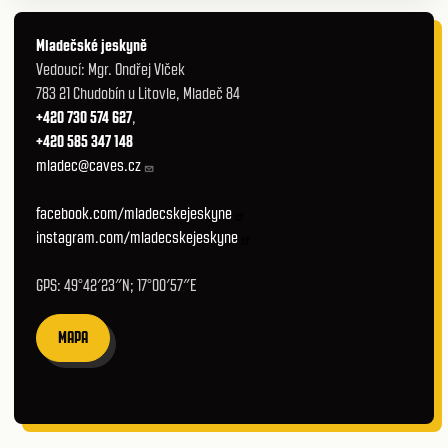
Mladečské jeskyně
Vedoucí: Mgr. Ondřej Vlček
783 21 Chudobín u Litovle, Mladeč 84
+420 730 574 627
,
+420 585 347 148
mladec@caves.cz
facebook.com/mladecskejeskyne
instagram.com/mladecskejeskyne
GPS: 49°42′23″N; 17°00′57″E
MAPA