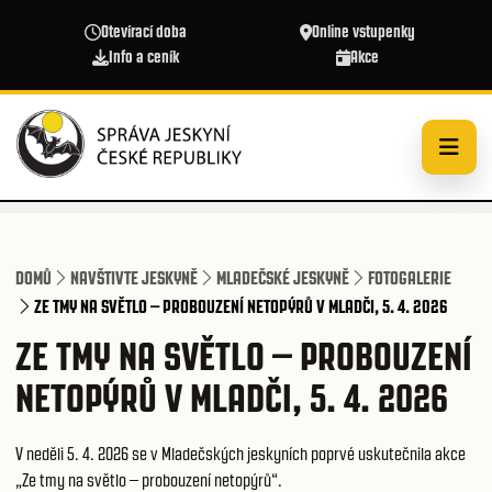
Přejít k hlavnímu obsahu
Otevírací doba
Online vstupenky
Info a ceník
Akce
DOMŮ
NAVŠTIVTE JESKYNĚ
MLADEČSKÉ JESKYNĚ
FOTOGALERIE
ZE TMY NA SVĚTLO – PROBOUZENÍ NETOPÝRŮ V MLADČI, 5. 4. 2026
ZE TMY NA SVĚTLO – PROBOUZENÍ
NETOPÝRŮ V MLADČI, 5. 4. 2026
V neděli 5. 4. 2026 se v Mladečských jeskyních poprvé uskutečnila akce
„Ze tmy na světlo – probouzení netopýrů“.