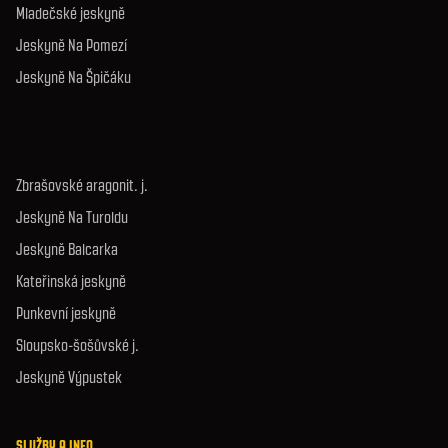
Mladečské jeskyně
Jeskyně Na Pomezí
Jeskyně Na Špičáku
Zbrašovské aragonit. j.
Jeskyně Na Turoldu
Jeskyně Balcarka
Kateřinská jeskyně
Punkevní jeskyně
Sloupsko-šošůvské j.
Jeskyně Výpustek
SLUŽBY A INFO