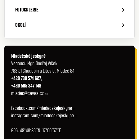
FOTOGALERIE
OKOLÍ
Mladečské jeskyně
Vedoucí: Mgr. Ondřej Vlček
783 21 Chudobín u Litovle, Mladeč 84
+420 730 574 627
,
+420 585 347 148
mladec@caves.cz
facebook.com/mladecskejeskyne
instagram.com/mladecskejeskyne
GPS: 49°42′23″N; 17°00′57″E