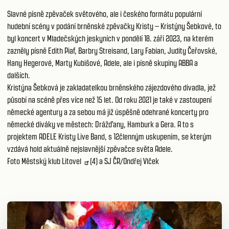
Slavné písně zpěvaček světového, ale i českého formátu populární
hudební scény v podání brněnské zpěvačky Kristy – Kristýny Šebkové, to
byl koncert v Mladečských jeskyních v pondělí 18. září 2023, na kterém
zazněly písně Edith Piaf, Barbry Streisand, Lary Fabian, Judity Čeřovské,
Hany Hegerové, Marty Kubišové, Adele, ale i písně skupiny ABBA a
dalších.
Kristýna Šebková je zakladatelkou brněnského zájezdového divadla, jež
působí na scéně přes více než 15 let. Od roku 2021 je také v zastoupení
německé agentury a za sebou má již úspěšně odehrané koncerty pro
německé diváky ve městech: Drážďany, Hamburk a Gera. A to s
projektem ADELE Kristy Live Band, s 12členným uskupením, se kterým
vzdává hold aktuálně nejslavnější zpěvačce světa Adele.
Foto
Městský klub Litovel
(4) a SJ ČR/Ondřej Vlček