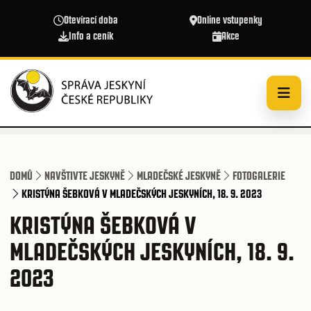
Přejít k hlavnímu obsahu
Otevírací doba
Online vstupenky
Info a ceník
Akce
DOMŮ
NAVŠTIVTE JESKYNĚ
MLADEČSKÉ JESKYNĚ
FOTOGALERIE
KRISTÝNA ŠEBKOVÁ V MLADEČSKÝCH JESKYNÍCH, 18. 9. 2023
KRISTÝNA ŠEBKOVÁ V
MLADEČSKÝCH JESKYNÍCH, 18. 9.
2023