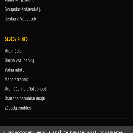
Sloupsko-šošůvské j.
Jeskyně Výpustek
SLUŽBY A INFO
Pro média
Online vstupenky
Volná místa
Mapa stránek
Prohlášení o přístupnosti
Ochrana osobních údajů
Zásady cookies
© 2026 Správa jeskyní České republiky. Všechna práva vyhrazena.
K provozování webu a analýze návštěvnosti používáme