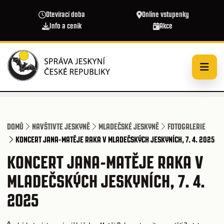
Přejít k hlavnímu obsahu
Otevírací doba
Online vstupenky
Info a ceník
Akce
DOMŮ
NAVŠTIVTE JESKYNĚ
MLADEČSKÉ JESKYNĚ
FOTOGALERIE
KONCERT JANA-MATĚJE RAKA V MLADEČSKÝCH JESKYNÍCH, 7. 4. 2025
KONCERT JANA-MATĚJE RAKA V
MLADEČSKÝCH JESKYNÍCH, 7. 4.
2025