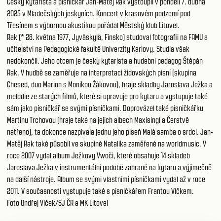
Český kytarista a písničkář Jan-Matěj Rak vystoupil v pondělí 7. dubna
2025 v Mladečských jeskyních. Koncert v krasovém podzemí pod
Třesínem s výbornou akustikou pořádal Městský klub Litovel.
Rak (* 28. května 1977, Jyväskylä, Finsko) studoval fotografii na FAMU a
učitelství na Pedagogické fakultě Univerzity Karlovy. Studia však
nedokončil. Jeho otcem je český kytarista a hudební pedagog Štěpán
Rak. V hudbě se zaměřuje na interpretaci židovských písní (skupina
Chesed, duo Marion s Monikou Žákovou), hraje skladby Jaroslava Ježka a
melodie ze starých filmů, které si upravuje pro kytaru a vystupuje také
sám jako písničkář se svými písničkami. Doprovázel také písničkářku
Martinu Trchovou (hraje také na jejích albech Maxisingl a Čerstvě
natřeno), ta dokonce nazpívala jednu jeho píseň Malá samba o srdci. Jan-
Matěj Rak také působil ve skupině Natalika zaměřené na worldmusic. V
roce 2007 vydal album Ježkovy Vwoči, které obsahuje 14 skladeb
Jaroslava Ježka v instrumentální podobě zahrané na kytaru a výjimečně
na další nástroje. Album se svými vlastními písničkami vydal až v roce
2011. V současnosti vystupuje také s písničkářem Frantou Vlčkem.
Foto Ondřej Vlček/SJ ČR a MK Litovel