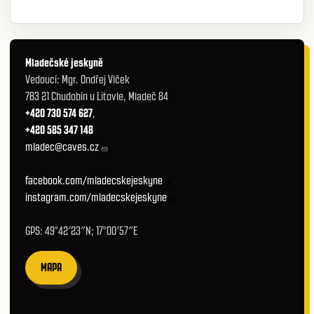
Mladečské jeskyně
Vedoucí: Mgr. Ondřej Vlček
783 21 Chudobín u Litovle, Mladeč 84
+420 730 574 627
,
+420 585 347 148
mladec@caves.cz
facebook.com/mladecskejeskyne
instagram.com/mladecskejeskyne
GPS: 49°42′23″N; 17°00′57″E
MAPA