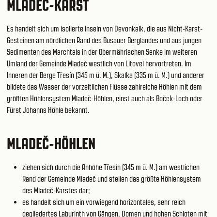
MLADEČ-KARST
Es handelt sich um isolierte Inseln von Devonkalk, die aus Nicht-Karst-
Gesteinen am nördlichen Rand des Busauer Berglandes und aus jungen
Sedimenten des Marchtals in der Obermährischen Senke im weiteren
Umland der Gemeinde Mladeč westlich von Litovel hervortreten. Im
Inneren der Berge Třesín (345 m ü. M.), Skalka (335 m ü. M.) und anderer
bildete das Wasser der vorzeitlichen Flüsse zahlreiche Höhlen mit dem
größten Höhlensystem Mladeč-Höhlen, einst auch als Boček-Loch oder
Fürst Johanns Höhle bekannt.
MLADEČ-HÖHLEN
ziehen sich durch die Anhöhe Třesín (345 m ü. M.) am westlichen
Rand der Gemeinde Mladeč und stellen das größte Höhlensystem
des Mladeč-Karstes dar;
es handelt sich um ein vorwiegend horizontales, sehr reich
gegliedertes Labyrinth von Gängen, Domen und hohen Schloten mit