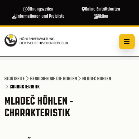
Direkt zum Inhalt
Öffnungszeiten
Online Eintrittskarten
Informationen und Preisliste
Aktion
STARTSEITE
BESUCHEN SIE DIE HÖHLEN
MLADEČ HÖHLEN
CHARAKTERISTIK
MLADEČ HÖHLEN -
CHARAKTERISTIK