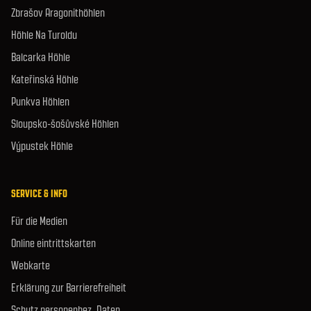
Zbrašov Aragonithöhlen
Höhle Na Turoldu
Balcarka Höhle
Kateřinská Höhle
Punkva Höhlen
Sloupsko-šošůvské Höhlen
Výpustek Höhle
SERVICE & INFO
Für die Medien
Online eintrittskarten
Webkarte
Erklärung zur Barrierefreiheit
Schutz personenbez. Daten