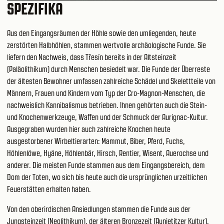
SPEZIFIKA
Aus den Eingangsräumen der Höhle sowie den umliegenden, heute
zerstörten Halbhöhlen, stammen wertvolle archäologische Funde. Sie
liefern den Nachweis, dass Třesín bereits in der Altsteinzeit
(Paläolithikum) durch Menschen besiedelt war. Die Funde der Überreste
der ältesten Bewohner umfassen zahlreiche Schädel und Skelettteile von
Männern, Frauen und Kindern vom Typ der Cro-Magnon-Menschen, die
nachweislich Kannibalismus betrieben. Ihnen gehörten auch die Stein-
und Knochenwerkzeuge, Waffen und der Schmuck der Aurignac-Kultur.
Ausgegraben wurden hier auch zahlreiche Knochen heute
ausgestorbener Wirbeltierarten: Mammut, Biber, Pferd, Fuchs,
Höhlenlöwe, Hyäne, Höhlenbär, Hirsch, Rentier, Wisent, Auerochse und
anderer. Die meisten Funde stammen aus dem Eingangsbereich, dem
Dom der Toten, wo sich bis heute auch die ursprünglichen urzeitlichen
Feuerstätten erhalten haben.
Von den oberirdischen Ansiedlungen stammen die Funde aus der
Jungsteinzeit (Neolithikum), der älteren Bronzezeit (Aunjetitzer Kultur),