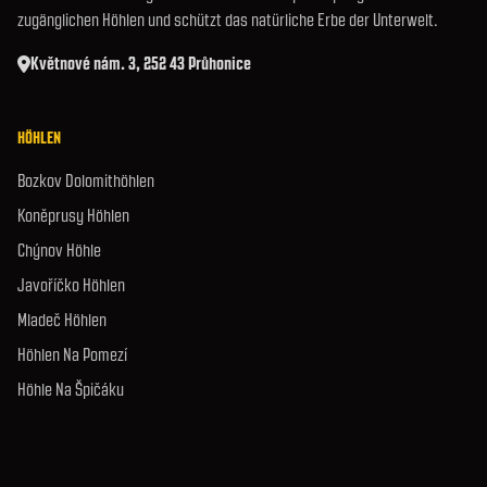
zugänglichen Höhlen und schützt das natürliche Erbe der Unterwelt.
Květnové nám. 3, 252 43 Průhonice
HÖHLEN
Bozkov Dolomithöhlen
Koněprusy Höhlen
Chýnov Höhle
Javoříčko Höhlen
Mladeč Höhlen
Höhlen Na Pomezí
Höhle Na Špičáku