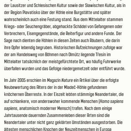
der Lausitzer und Schlesischen Kultur sowie der Slawischen Kultur, als in
der Region Plavatisko über der Höhle eine Burgstätte und später
wahrscheinlich auch eine Festung stand. Aus dem Mittelalter stammen
Kriegs- oder Seuchengräber, abgehackte Schädel von Gefangenen oder
Verbrechern, Eisengegenstände, die Reiterfigur und andere Funde. Der
Sage nach dienten die Höhlen in diesen Zeiten auch Räubern, die darin
ihre Opfer lebendig begruben. Historischen Aufzeichnungen zufolge war
der am Handelsweg von Böhmen nach Olmütz liegende Třesín im
Mittelalter tatsächlich der meistgefürchtete Ort, wo häufig Fuhrwerke
überfallen wurden und das Gefolge niedergemetzelt oder entführt wurde.
Im Jahr 2005 erschien im Magazin
Nature
ein Artikel über die erfolgte
Neubewertung des Alters der in der Mladeč-Höhle gefundenen
knöchernen Überreste. In der Eiszeit lebten stämmige Neandertaler, die
auf schlankere, von anderswoher kommende Menschen (
Homo sapiens
sapiens
, anatomisch moderner Mensch) trafen. Nach dem einige
Jahrtausende dauernden Zusammenleben dieser Arten sind die
Neandertaler unter nicht ganz geklärten Umständen ausgestorben. Die
ältesten menschlichen Knochen der Neuzeitmenschen in Europa