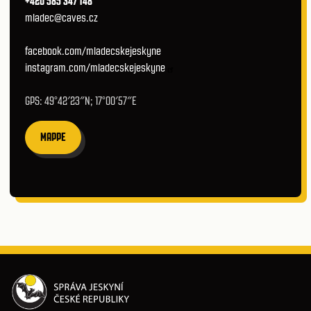
+420 585 347 148
mladec@caves.cz
facebook.com/mladecskejeskyne
instagram.com/mladecskejeskyne
GPS: 49°42′23″N; 17°00′57″E
MAPPE