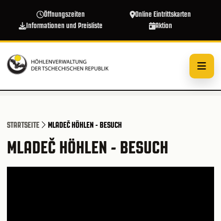
Direkt zum Inhalt
Öffnungszeiten
Online Eintrittskarten
Informationen und Preisliste
Aktion
STARTSEITE
MLADEČ HÖHLEN - BESUCH
MLADEČ HÖHLEN - BESUCH