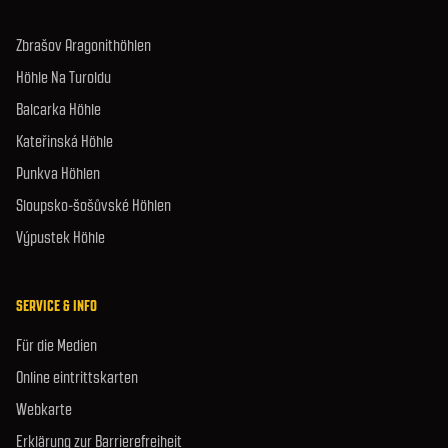
Zbrašov Aragonithöhlen
Höhle Na Turoldu
Balcarka Höhle
Kateřinská Höhle
Punkva Höhlen
Sloupsko-šošůvské Höhlen
Výpustek Höhle
SERVICE & INFO
Für die Medien
Online eintrittskarten
Webkarte
Erklärung zur Barrierefreiheit