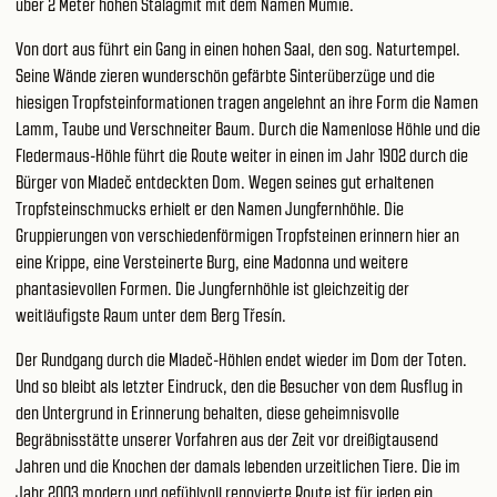
über 2 Meter hohen Stalagmit mit dem Namen Mumie.
Von dort aus führt ein Gang in einen hohen Saal, den sog. Naturtempel.
Seine Wände zieren wunderschön gefärbte Sinterüberzüge und die
hiesigen Tropfsteinformationen tragen angelehnt an ihre Form die Namen
Lamm, Taube und Verschneiter Baum. Durch die Namenlose Höhle und die
Fledermaus-Höhle führt die Route weiter in einen im Jahr 1902 durch die
Bürger von Mladeč entdeckten Dom. Wegen seines gut erhaltenen
Tropfsteinschmucks erhielt er den Namen Jungfernhöhle. Die
Gruppierungen von verschiedenförmigen Tropfsteinen erinnern hier an
eine Krippe, eine Versteinerte Burg, eine Madonna und weitere
phantasievollen Formen. Die Jungfernhöhle ist gleichzeitig der
weitläufigste Raum unter dem Berg Třesín.
Der Rundgang durch die Mladeč-Höhlen endet wieder im Dom der Toten.
Und so bleibt als letzter Eindruck, den die Besucher von dem Ausflug in
den Untergrund in Erinnerung behalten, diese geheimnisvolle
Begräbnisstätte unserer Vorfahren aus der Zeit vor dreißigtausend
Jahren und die Knochen der damals lebenden urzeitlichen Tiere. Die im
Jahr 2003 modern und gefühlvoll renovierte Route ist für jeden ein