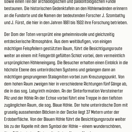
sowie einen Teil der archäologischen und paläontologischen Funde
bestaunen. Die historischen Gedenktafeln an den Höhlenwänden erinnern
an die Fundorte und die Namen der bedeutenden Forscher J. Szombathy
und J. Fürst, die hier in den Jahren 1881 bis 1922 ihre Forschung betrieben.
Der Dom der Toten versprüht eine geheimnisvolle und gleichzeitig
entdeckerische Atmosphäre. Aus dem weitläufigen, von einigen
mächtigen Felspfeilern gestützten Raum, führt die Besichtigungsroute
weiter an einem mit Felsgeröll gefüllten Schlot vorbei, dem vermeintlich
ursprünglichen Höhleneingang. Die Besucher erhalten einen Einblick in die
höchste Ebene des unterirdischen Systems und gelangen dann an
mächtigen gesprungenen Stalagmiten vorbei zum Kreuzungspunkt. Von
dem hohen Raum zweigen hier in verschiedene Richtungen fünf Gänge ab,
die in das sog. Labyrinth münden. An der Sinterformation Versteinerter
Pilz und der Höhle An der Echse vorbei führt eine Treppe in den tiefsten
zugänglichen Raum, die sog. Blaue Höhle. Der hohe unterirdische Dom mit
gruselig aussehenden Blöcken in der Decke liegt 37 Metern unter der
Erdoberfläche. Von der Blauen Höhle führt die Besichtigungsroute weiter
bis zu der Kapelle mit dem Symbol der Höhle – einem wunderschönen,